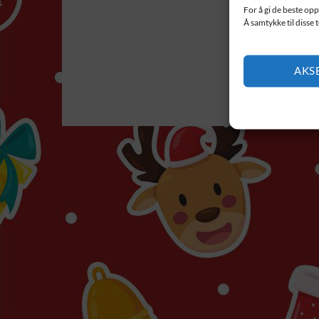
For å gi de beste opp
Å samtykke til disse 
AKS
KO