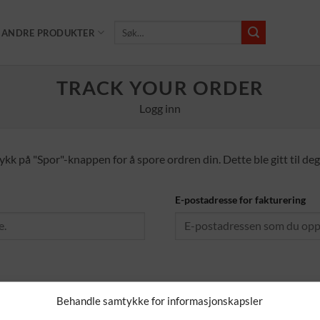
Søk
ANDRE PRODUKTER
etter:
TRACK YOUR ORDER
Logg inn
rykk på "Spor"-knappen for å spore ordren din. Dette ble gitt til de
E-postadresse for fakturering
Behandle samtykke for informasjonskapsler