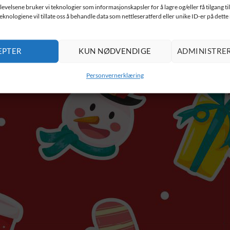
levelsene bruker vi teknologier som informasjonskapsler for å lagre og/eller få tilgang t
teknologiene vil tillate oss å behandle data som nettleseratferd eller unike ID-er på dette
EPTER
KUN NØDVENDIGE
ADMINISTRE
NTAKT
STØRRELSER
VILKÅR OG BETINGELSER
PERSONVERNERKLÆR
Personvernerklæring
Copyright 2026 © Tee.no // Utviklet av:
ZOCIAL - digital markedsføring