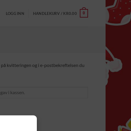
0
LOGG INN
HANDLEKURV /
KR
0.00
g på kvitteringen og i e-postbekreftelsen du