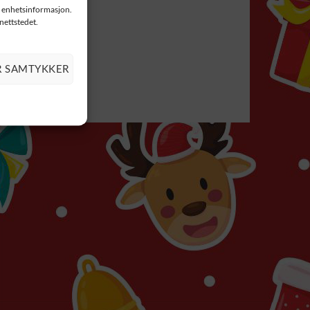
il enhetsinformasjon.
 nettstedet.
R SAMTYKKER
ING