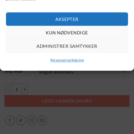
Morrison, Lou Reed og Maureen Tucker. I løpet av 1968 ble
John Cale erstattet av Doug Yule. I tillegg var sangerinnen
AKSEPTER
Nico (Christa Päffgen) med på innspillingen av debutalbumet
The Velvet Underground and Nico, og hun opptrådte også
KUN NØDVENDIGE
med bandet et års tid rundt 1966.
ADMINISTRER SAMTYKKER
Velg størrelse
Personvernerklæring
Velg farge
Velvet Underground antall
LEGG I HANDLEKURV