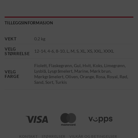
TILLEGGSINFORMASJON
VEKT
0.2 kg
VELG
12-14, 4-6, 8-10, L, M, S, XL, XS, XXL, XXXL
STØRRELSE
Fiolett, Flaskegrønn, Gul, Hvit, Koks, Limegrønn,
Lysblå, Lysgråmelert, Marine, Mørk brun,
VELG
FARGE
Mørkgråmelert, Oliven, Orange, Rosa, Royal, Rød,
Sand, Sort, Turkis
KONTAKT
STØRRELSER
VILKÅR OG BETINGELSER