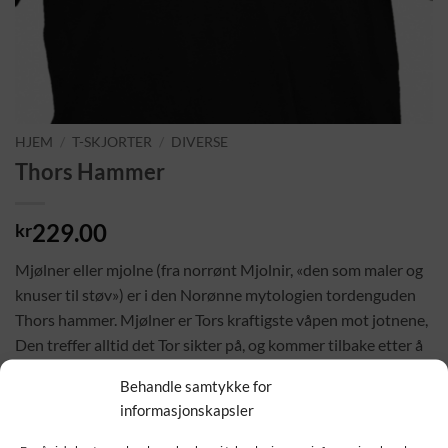
HJEM
/
T-SKJORTER
/
DIVERSE
Thors Hammer
229.00
kr
Mjølner eller mjolne (fra norrønt Mjolnir, «den som maler og
knuser til støv») er i den Norønne mytologien tordenguden
Thors hammer. Mjølner er Tors kraftigste våpen mot jotnene,
Den treffer alltid det Tor sikter på, og kommer tilbake etter å
ha truffet målet sitt. Mjølner ble smidd av dvergene Sindre og
Behandle samtykke for
Brokk, og var en gave fra Loke.
informasjonskapsler
Historien forteller at Tor en gang mistet Mjølner. Loke fant ut