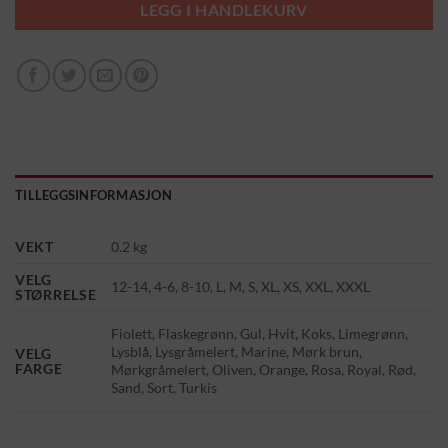
LEGG I HANDLEKURV
TILLEGGSINFORMASJON
VEKT
0.2 kg
VELG
12-14, 4-6, 8-10, L, M, S, XL, XS, XXL, XXXL
STØRRELSE
Fiolett, Flaskegrønn, Gul, Hvit, Koks, Limegrønn,
Lysblå, Lysgråmelert, Marine, Mørk brun,
VELG
FARGE
Mørkgråmelert, Oliven, Orange, Rosa, Royal, Rød,
Sand, Sort, Turkis