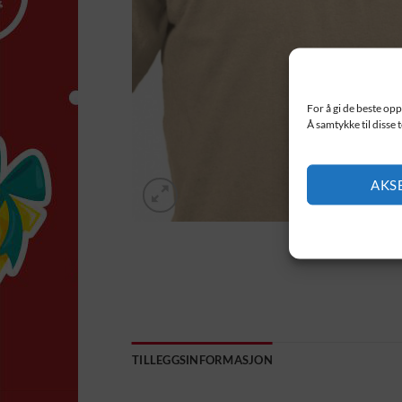
For å gi de beste opp
Å samtykke til disse 
AKS
TILLEGGSINFORMASJON