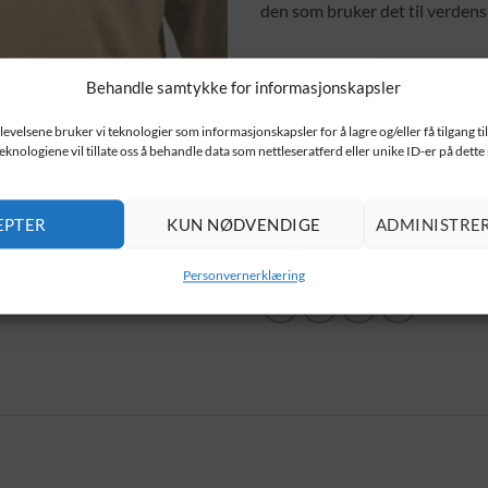
den som bruker det til verdens 
Velg størrelse
Behandle samtykke for informasjonskapsler
Velg farge
levelsene bruker vi teknologier som informasjonskapsler for å lagre og/eller få tilgang t
teknologiene vil tillate oss å behandle data som nettleseratferd eller unike ID-er på dette
Tenacious D antall
EPTER
KUN NØDVENDIGE
ADMINISTRE
LEGG I HANDL
Personvernerklæring