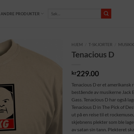
Søk
ANDRE PRODUKTER
etter:
HJEM
/
T-SKJORTER
/
MUSIK
Tenacious D
Add to
Wishlist
229.00
kr
Tenacious D er et amerikansk
bestående av musikerne Jack B
Gass. Tenacious D har også lage
Tenacious D in The Pick of Dest
ut på en reise til et rockemuse
skjebnens plekter som ble lage
av satan sin tann. Plekteret sk