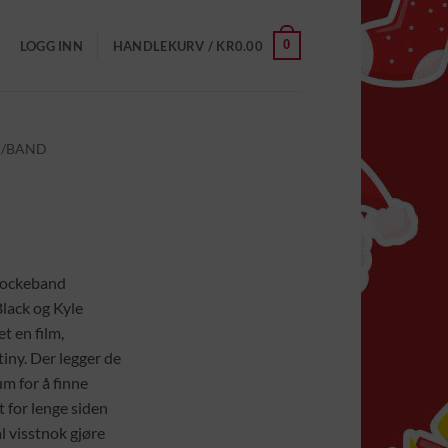
0
LOGG INN
HANDLEKURV /
KR
0.00
K/BAND
 rockeband
lack og Kyle
t en film,
iny. Der legger de
um for å finne
t for lenge siden
al visstnok gjøre