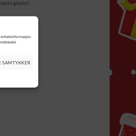
beste gitarist!
il enhetsinformasjon.
 nettstedet.
R SAMTYKKER
EKURV