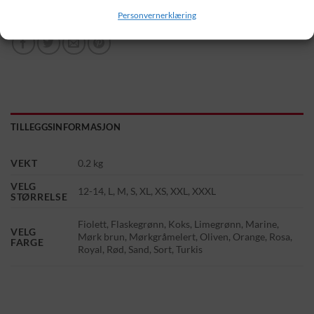
Personvernerklæring
TILLEGGSINFORMASJON
VEKT
0.2 kg
VELG
12-14, L, M, S, XL, XS, XXL, XXXL
STØRRELSE
Fiolett, Flaskegrønn, Koks, Limegrønn, Marine,
VELG
Mørk brun, Mørkgråmelert, Oliven, Orange, Rosa,
FARGE
Royal, Rød, Sand, Sort, Turkis