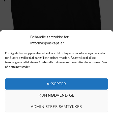
HJEM
/
T-SKJORTER
/
SPILL/PC
Behandle samtykke for
Sjakk
informasjonskapsler
For å gi de beste opplevelsene bruker vi teknologier som informasjonskapsler
229.00
kr
for å lagre og/eller få tilgang til enhetsinformasjon. Å samtykke til disse
teknologiene vil tillate oss å behandle data som nettleseratferd eller unike ID-er
på dette nettstedet.
Velg størrelse
AKSEPTER
Velg farge
KUN NØDVENDIGE
Sjakk antall
ADMINISTRER SAMTYKKER
LEGG I HANDLEKURV