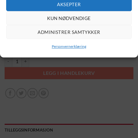
AKSEPTER
radius som betyr «stråle».
KUN NØDVENDIGE
Velg størrelse
ADMINISTRER SAMTYKKER
Velg farge
Personvernerklæring
Radiation 1 antall
LEGG I HANDLEKURV
TILLEGGSINFORMASJON