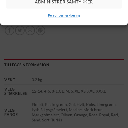
ADMINISTRER SAMTYKKER
LEGG I HANDLEKURV
Personvernerklæring
TILLEGGSINFORMASJON
VEKT
0.2 kg
VELG
12-14, 4-6, 8-10, L, M, S, XL, XS, XXL, XXXL
STØRRELSE
Fiolett, Flaskegrønn, Gul, Hvit, Koks, Limegrønn,
Lysblå, Lysgråmelert, Marine, Mørk brun,
VELG
FARGE
Mørkgråmelert, Oliven, Orange, Rosa, Royal, Rød,
Sand, Sort, Turkis