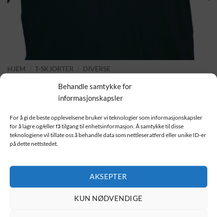
HJEM
/
T-SKJORTER
/
DIVERSE
Police
Behandle samtykke for
informasjonskapsler
229.00
kr
For å gi de beste opplevelsene bruker vi teknologier som informasjonskapsler
for å lagre og/eller få tilgang til enhetsinformasjon. Å samtykke til disse
Police
teknologiene vil tillate oss å behandle data som nettleseratferd eller unike ID-er
på dette nettstedet.
Velg størrelse
AKSEPTER
Velg farge
KUN NØDVENDIGE
Police antall