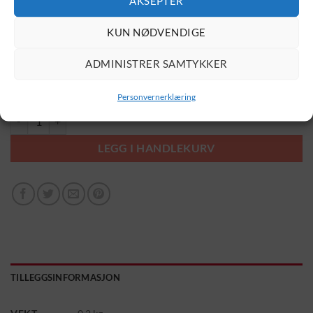
AKSEPTER
KUN NØDVENDIGE
Velg størrelse
ADMINISTRER SAMTYKKER
Velg farge
Personvernerklæring
Pimp antall
LEGG I HANDLEKURV
TILLEGGSINFORMASJON