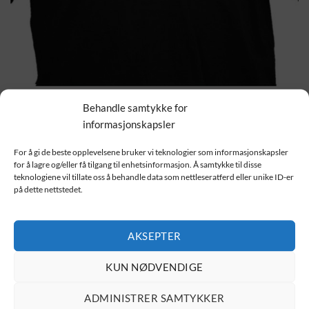
HJEM
/
T-SKJORTER
/
DIVERSE
Behandle samtykke for
My House
informasjonskapsler
For å gi de beste opplevelsene bruker vi teknologier som informasjonskapsler
229.00
kr
for å lagre og/eller få tilgang til enhetsinformasjon. Å samtykke til disse
teknologiene vil tillate oss å behandle data som nettleseratferd eller unike ID-er
på dette nettstedet.
Velg størrelse
AKSEPTER
Velg farge
KUN NØDVENDIGE
My House antall
ADMINISTRER SAMTYKKER
LEGG I HANDLEKURV