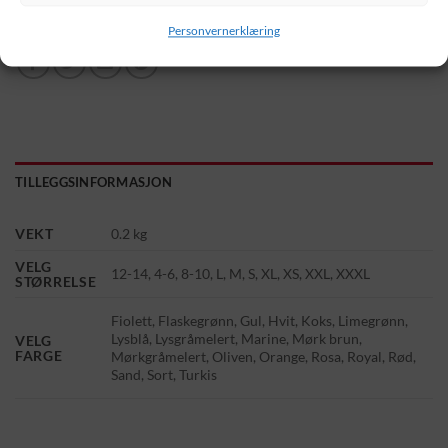
Personvernerklæring
TILLEGGSINFORMASJON
VEKT
0.2 kg
VELG
12-14, 4-6, 8-10, L, M, S, XL, XS, XXL, XXXL
STØRRELSE
Fiolett, Flaskegrønn, Gul, Hvit, Koks, Limegrønn,
Lysblå, Lysgråmelert, Marine, Mørk brun,
VELG
FARGE
Mørkgråmelert, Oliven, Orange, Rosa, Royal, Rød,
Sand, Sort, Turkis