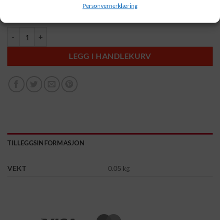
Personvernerklæring
European Standards CEN CWA 17553 : 2020
Microfiber Munnbind Navy antall
LEGG I HANDLEKURV
TILLEGGSINFORMASJON
VEKT
0.05 kg