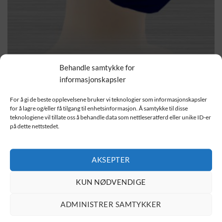
Behandle samtykke for
informasjonskapsler
For å gi de beste opplevelsene bruker vi teknologier som informasjonskapsler
for å lagre og/eller få tilgang til enhetsinformasjon. Å samtykke til disse
teknologiene vil tillate oss å behandle data som nettleseratferd eller unike ID-er
HJEM
/
ANDRE PRODUKTER
/
MUNNBIND
på dette nettstedet.
Microfiber Munnbind Navy
AKSEPTER
49.00
kr
KUN NØDVENDIGE
Munnbind:
ADMINISTRER SAMTYKKER
Certified Face Mask