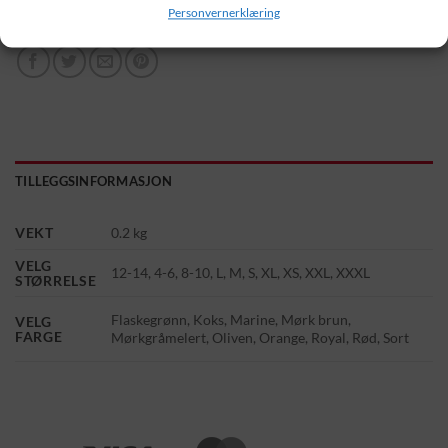
Personvernerklæring
TILLEGGSINFORMASJON
VEKT
0.2 kg
VELG
12-14, 4-6, 8-10, L, M, S, XL, XS, XXL, XXXL
STØRRELSE
Flaskegrønn, Koks, Marine, Mørk brun,
VELG
FARGE
Mørkgråmelert, Oliven, Orange, Royal, Rød, Sort