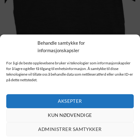
Behandle samtykke for
HJEM
/
T-SKJORTER
/
DIVERSE
informasjonskapsler
Mickey Rat
For å gi de beste opplevelsene bruker vi teknologier som informasjonskapsler
for å lagre og/eller få tilgang til enhetsinformasjon. Å samtykke til disse
229.00
kr
teknologiene vil tillate oss å behandle data som nettleseratferd eller unike ID-er
på dette nettstedet.
Velg størrelse
AKSEPTER
Velg farge
KUN NØDVENDIGE
Mickey Rat antall
ADMINISTRER SAMTYKKER
LEGG I HANDLEKURV