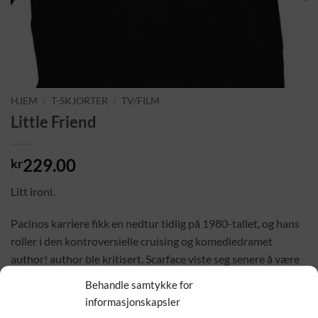
HJEM
/
T-SKJORTER
/
TV/FILM
Little Friend
229.00
kr
Litt ironi.
Pacinos karriere fikk en nedtur tidlig på 1980-tallet, og hans
roller i den kontroversielle cruising og komediedramet
author! author ble kritisert. Scarface viste seg senere å være
både et høydepunkt i karrieren og en definerende rolle. Da
Behandle samtykke for
filmen først ble utgitt ble den sterkt kritisert, og var nok en
informasjonskapsler
flopp på kinoene. Pacino fikk dog en Golden Globe-pris for