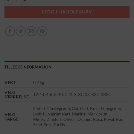
LEGG I HANDLEKURV
TILLEGGSINFORMASJON
VEKT
0.2 kg
VELG
12-14, 4-6, 8-10, L, M, S, XL, XS, XXL, XXXL
STØRRELSE
Fiolett, Flaskegrønn, Gul, Hvit, Koks, Limegrønn,
Lysblå, Lysgråmelert, Marine, Mørk brun,
VELG
FARGE
Mørkgråmelert, Oliven, Orange, Rosa, Royal, Rød,
Sand, Sort, Turkis