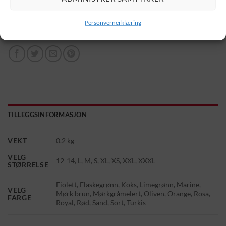
LEGG I HANDLEKURV
Personvernerklæring
TILLEGGSINFORMASJON
VEKT
0.2 kg
VELG
12-14, L, M, S, XL, XS, XXL, XXXL
STØRRELSE
Fiolett, Flaskegrønn, Koks, Limegrønn, Marine,
VELG
Mørk brun, Mørkgråmelert, Oliven, Orange, Rosa,
FARGE
Royal, Rød, Sand, Sort, Turkis