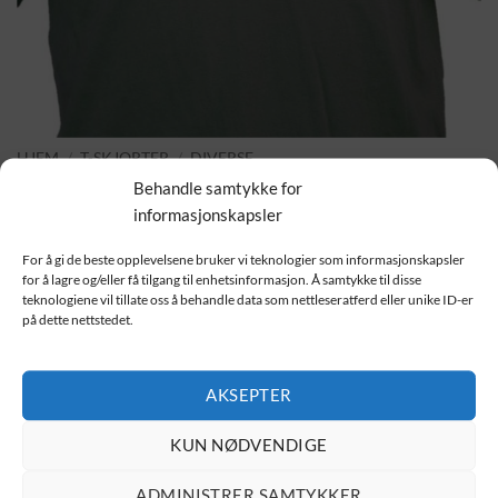
HJEM
/
T-SKJORTER
/
DIVERSE
Fjellgeit
Behandle samtykke for
informasjonskapsler
229.00
kr
For å gi de beste opplevelsene bruker vi teknologier som informasjonskapsler
for å lagre og/eller få tilgang til enhetsinformasjon. Å samtykke til disse
teknologiene vil tillate oss å behandle data som nettleseratferd eller unike ID-er
på dette nettstedet.
Velg størrelse
AKSEPTER
Velg farge
KUN NØDVENDIGE
Fjellgeit antall
ADMINISTRER SAMTYKKER