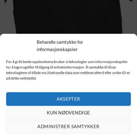
Behandle samtykke for
HJEM
/
T-SKJORTER
/
DIVERSE
informasjonskapsler
Dig Bick
For å gi de beste opplevelsene bruker vi teknologier som informasjonskapsler
for å lagre og/eller få tilgang til enhetsinformasjon. Å samtykke til disse
229.00
kr
teknologiene vil tillate oss å behandle data som nettleseratferd eller unike ID-er
på dette nettstedet.
Velg størrelse
AKSEPTER
Velg farge
KUN NØDVENDIGE
Dig Bick antall
ADMINISTRER SAMTYKKER
LEGG I HANDLEKURV