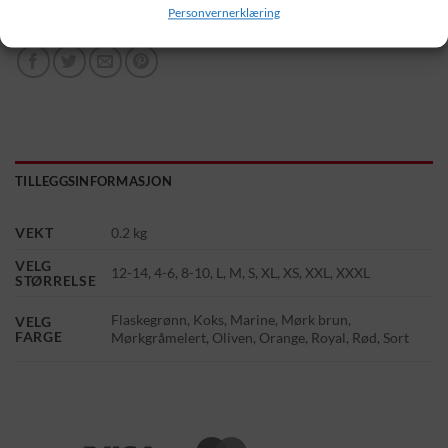
Personvernerklæring
TILLEGGSINFORMASJON
VEKT
0.2 kg
VELG
12-14, 4-6, 8-10, L, M, S, XL, XS, XXL, XXXL
STØRRELSE
Flaskegrønn, Koks, Marine, Mørk brun,
VELG
FARGE
Mørkgråmelert, Oliven, Orange, Royal, Rød, Sort