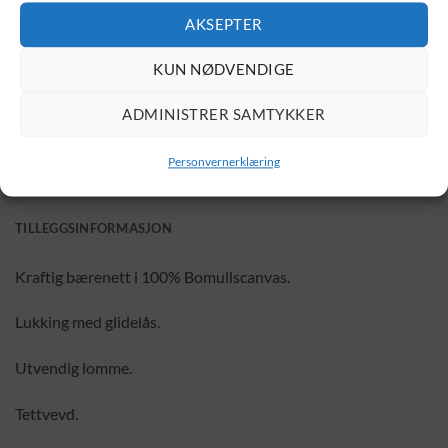
LEGG I HANDLEKURV
AKSEPTER
KUN NØDVENDIGE
ADMINISTRER SAMTYKKER
Personvernerklæring
BESKRIVELSE
TILLEGGSINFORMASJON
Kraftig bærenett i 100% Bomullscanvas.
Lukking med glidelås.
Utvendig lomme.
Tettvevd.