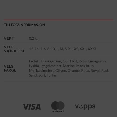
TILLEGGSINFORMASJON
VEKT
0.2 kg
VELG
12-14, 4-6, 8-10, L, M, S, XL, XS, XXL, XXXL
STØRRELSE
Fiolett, Flaskegrønn, Gul, Hvit, Koks, Limegrønn,
Lysblå, Lysgråmelert, Marine, Mørk brun,
VELG
FARGE
Mørkgråmelert, Oliven, Orange, Rosa, Royal, Rød,
Sand, Sort, Turkis