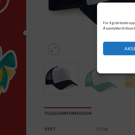
For å gi de beste opp
Å samtykke til disse 
AKS
TILLEGGSINFORMASJON
VEKT
0.2 kg