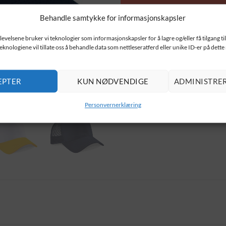
Behandle samtykke for informasjonskapsler
levelsene bruker vi teknologier som informasjonskapsler for å lagre og/eller få tilgang t
teknologiene vil tillate oss å behandle data som nettleseratferd eller unike ID-er på dette
EPTER
KUN NØDVENDIGE
ADMINISTRE
Personvernerklæring