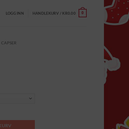
0
LOGG INN
HANDLEKURV /
KR
0.00
CAPSER
EKURV