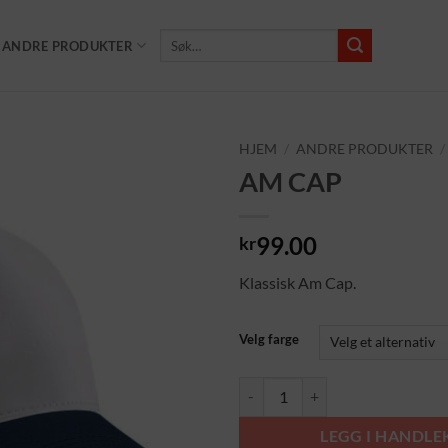
Søk
ANDRE PRODUKTER
etter:
HJEM
/
ANDRE PRODUKTER
/
AM CAP
Add to
Wishlist
99.00
kr
Klassisk Am Cap.
Velg farge
AM CAP antall
LEGG I HANDL