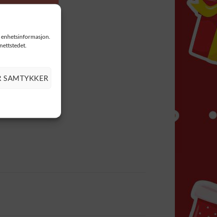
il enhetsinformasjon.
 nettstedet.
R SAMTYKKER